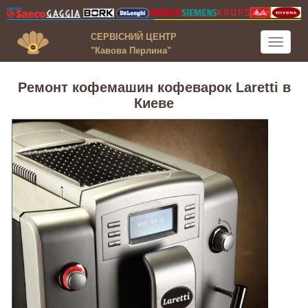
СЕРВІСНИЙ ЦЕНТР
Toggle
"Кавова Перлина"
navigati
Ремонт кофемашин кофеварок Laretti в
Киеве