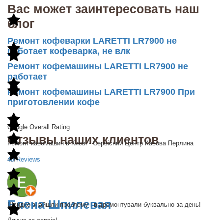
Вас может заинтересовать наш
блог
Ремонт кофеварки LARETTI LR7900 не
работает кофеварка, не влк
Ремонт кофемашины LARETTI LR7900 не
работает
Ремонт кофемашины LARETTI LR7900 При
приготовлении кофе
Google Overall Rating
Отзывы наших клиентов
Ремонт кавомашин в Києві - Сервісний Центр Кавова Перлина
48 Reviews
4.7
Елена Шпилевая
Швидко знайшли проблему і відремонтували буквально за день!