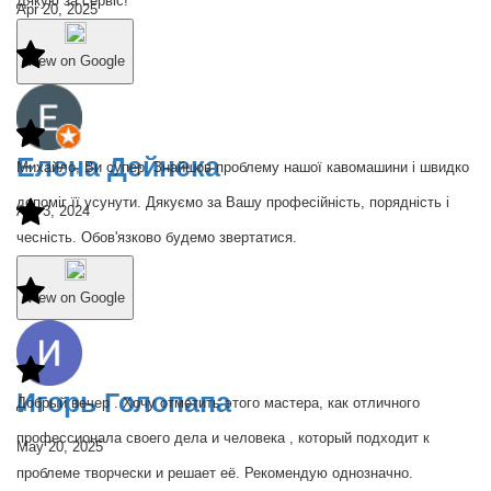
Дякую за сервіс!
Apr 20, 2025
View on Google
Елена Дейнека
Михайло, Ви супер. Знайшов проблему нашої кавомашини і швидко
допоміг її усунути. Дякуємо за Вашу професійність, порядність і
Apr 3, 2024
чесність. Обов'язково будемо звертатися.
View on Google
Игорь Голопапа
Добрый вечер . Хочу отметить этого мастера, как отличного
профессионала своего дела и человека , который подходит к
May 20, 2025
проблеме творчески и решает её. Рекомендую однозначно.