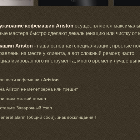
луживание кофемашин Ariston
осуществляется максимальн
ные мастера быстро сделают декальценацию или чистку от 
ашин Ariston
- наша основная специализация, простые по
равлены на месте у клиента, а вот сложный ремонт, часто
циализированного инструмента, много времени лучше выпо
равности кофемашин
Ariston
 Ariston не мелет зерна или трещит
слишком мелкий помол
ставьте Заварочный Узел
eneral alarm (общий сбой), знак восклицания !