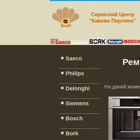
Сервісний Центр
"Кавова Перлина"
Saeco
Рем
_____________
Philips
_____________
На даний моме
Delonghi
_____________
Siemens
_____________
Bosch
_____________
Bork