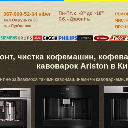
Пн-Пт. c ~8
до ~18
00
30
067-999-52-64 viber
РЕМО
Сб. - Дзвоніть
вул.Овруцька 26
ЧИСТ
р-н Лук'янівка
ПРО 
онт, чистка кофемашин, кофева
кавоварок Ariston в К
нт не займаємося такими каво-машинами чи кавоварками, 