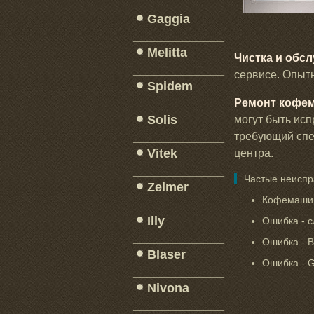
_____________
Gaggia
_____________
Melitta
Чистка и обс
_____________
сервисе. Опыт
Spidem
_____________
Ремонт кофем
Solis
могут быть исп
_____________
требующий спе
Vitek
центра.
_____________
Частые неисп
Zelmer
Кофемашина
_____________
Illy
Ошибка - 
_____________
Ошибка - В
Blaser
Ошибка - G
_____________
Nivona
_____________