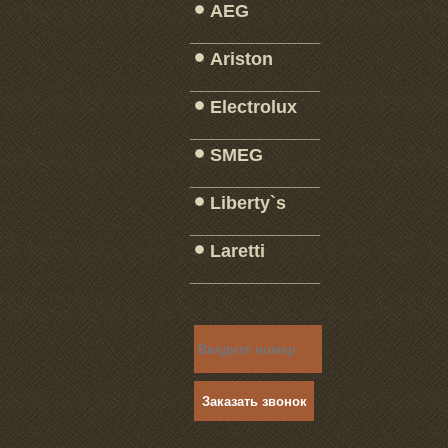
AEG
_____________
Ariston
_____________
Electrolux
_____________
SMEG
_____________
Liberty`s
_____________
Laretti
_____________
Заказать звонок