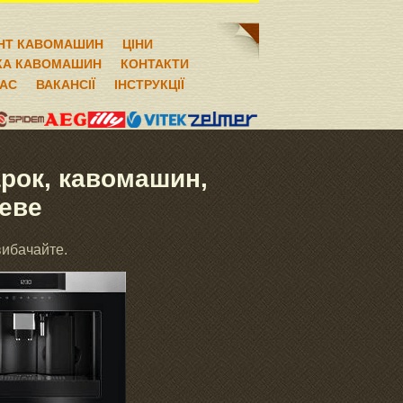
НТ КАВОМАШИН
ЦІНИ
КА КАВОМАШИН
КОНТАКТИ
НАС
ВАКАНСІЇ
ІНСТРУКЦІЇ
рок, кавомашин,
иеве
вибачайте.