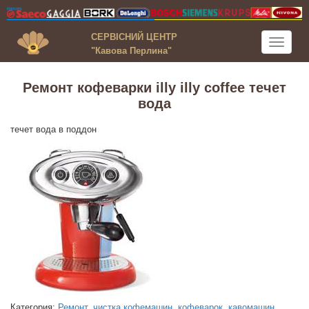
СЕРВІСНИЙ ЦЕНТР
Toggle
"Кавова Перлина"
navigati
Ремонт кофеварки illy illy coffee течет
вода
течет вода в поддон
Категория:
Ремонт, чистка кофемашин, кофеварок, кавомашин,