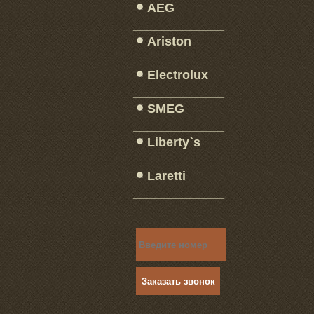
AEG
_____________
Ariston
_____________
Electrolux
_____________
SMEG
_____________
Liberty`s
_____________
Laretti
_____________
Заказать звонок