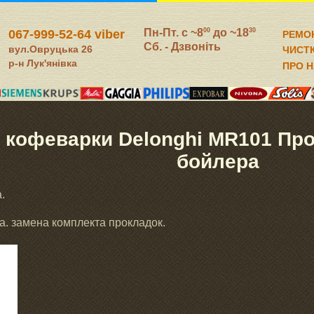
Пн-Пт. c ~8
до ~18
00
30
067-999-52-64 viber
РЕМО
Сб. - Дзвоніть
вул.Овруцька 26
ЧИСТ
р-н Лук'янівка
ПРО 
 кофеварки Delonghi MR101 Про
бойлера
.
. замена комплекта прокладок.