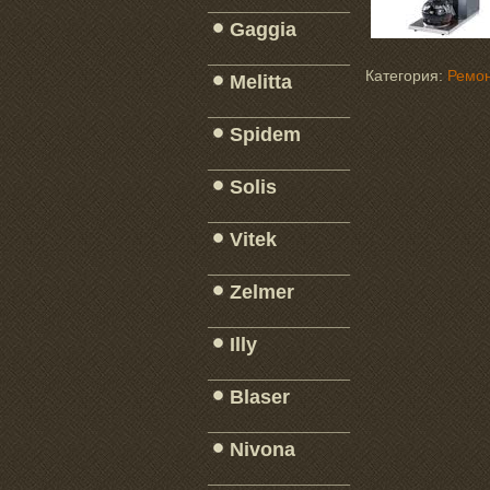
_____________
Gaggia
_____________
Категория:
Ремон
Melitta
_____________
Spidem
_____________
Solis
_____________
Vitek
_____________
Zelmer
_____________
Illy
_____________
Blaser
_____________
Nivona
_____________