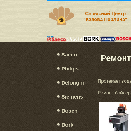
Сервісний Центр
"Кавова Перлина"
Saeco
Ремонт
_____________
Philips
_____________
Протекает вода
Delonghi
_____________
Ремонт бойлера
Siemens
_____________
Bosch
_____________
Bork