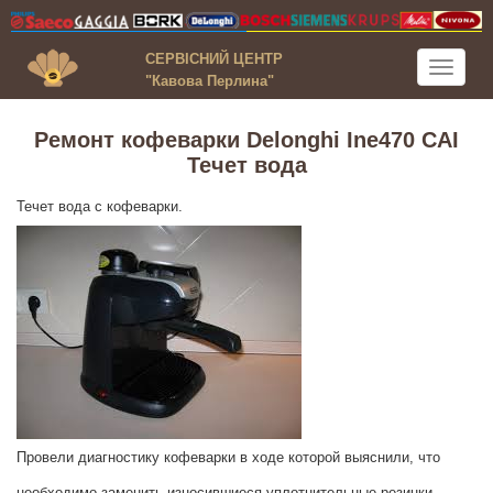
СЕРВІСНИЙ ЦЕНТР
Toggle
"Кавова Перлина"
navigati
Ремонт кофеварки Delonghi Ine470 CAI
Течет вода
Течет вода с кофеварки.
Провели диагностику кофеварки в ходе которой выяснили, что
необходимо заменить износившиеся уплотнительные резинки.