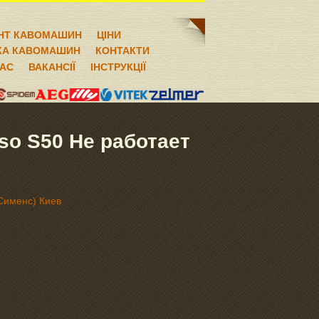
НТ КАВОМАШИН
ЦІНИ
КА КАВОМАШИН
КОНТАКТИ
НАС
ВАКАНСІЇ
ІНСТРУКЦІЇ
o S50 Не работает
Сименс) Киев