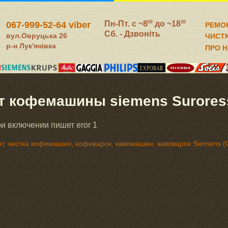
Пн-Пт. c ~8
до ~18
00
30
067-999-52-64 viber
РЕМО
Сб. - Дзвоніть
вул.Овруцька 26
ЧИСТ
р-н Лук'янівка
ПРО 
т кофемашины siemens Suroress
ри включении пишет еror 1
т, чистка кофемашин, кофеварок, кавомашин, кавоварок Siemens (