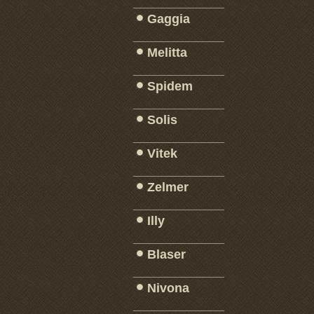
_____________
Gaggia
_____________
Melitta
_____________
Spidem
_____________
Solis
_____________
Vitek
_____________
Zelmer
_____________
Illy
_____________
Blaser
_____________
Nivona
_____________