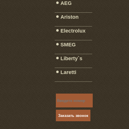
AEG
_____________
Ariston
_____________
Electrolux
_____________
SMEG
_____________
Liberty`s
_____________
Laretti
_____________
Заказать звонок