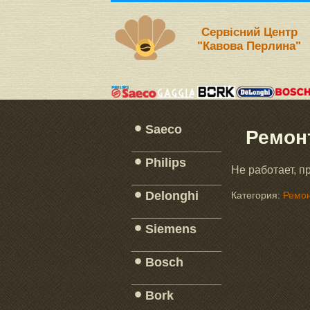
Сервісний Центр
"Кавова Перлина"
Saeco
Ремон
_____________
Philips
Не работает, п
_____________
Delonghi
Категория:
Ремон
_____________
Siemens
_____________
Bosch
_____________
Bork