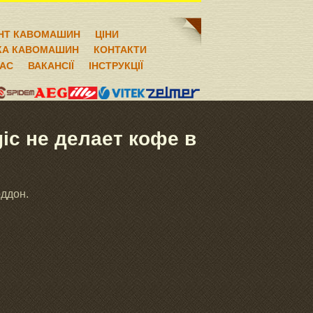
НТ КАВОМАШИН
ЦІНИ
КА КАВОМАШИН
КОНТАКТИ
НАС
ВАКАНСІЇ
ІНСТРУКЦІЇ
ic не делает кофе в
оддон.