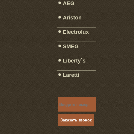
AEG
_____________
Ariston
_____________
Electrolux
_____________
SMEG
_____________
Liberty`s
_____________
Laretti
_____________
Заказать звонок