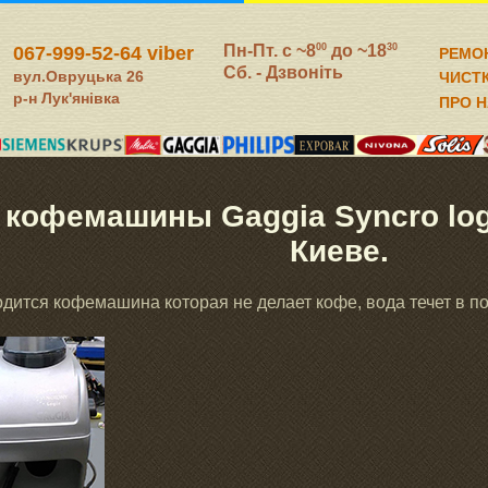
Пн-Пт. c ~8
до ~18
00
30
067-999-52-64 viber
РЕМО
Сб. - Дзвоніть
вул.Овруцька 26
ЧИСТ
р-н Лук'янівка
ПРО 
 кофемашины Gaggia Syncro log
Киеве.
дится кофемашина которая не делает кофе, вода течет в п