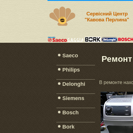
Сервісний Центр
"Кавова Перлина"
Saeco
Ремонт
_____________
Philips
_____________
В ремонте нахо
Delonghi
_____________
Siemens
_____________
Bosch
_____________
Bork