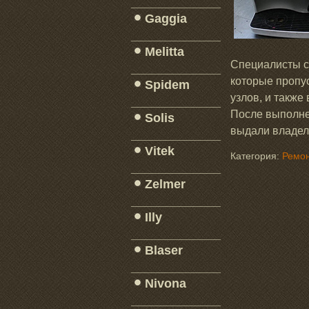
_____________
Gaggia
_____________
Melitta
Специалисты с
_____________
которые пропус
Spidem
узлов, и также
_____________
После выполне
Solis
выдали владел
_____________
Vitek
Категория:
Ремон
_____________
Zelmer
_____________
Illy
_____________
Blaser
_____________
Nivona
_____________