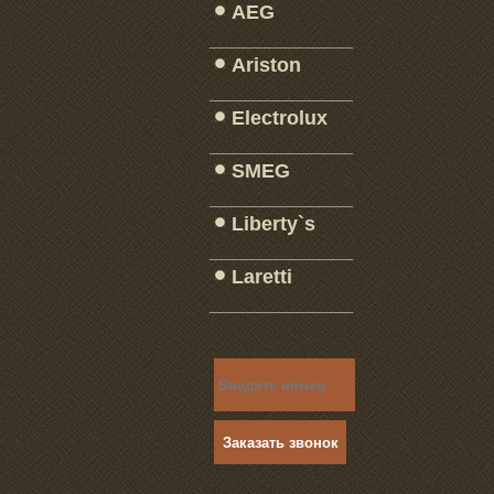
AEG
_____________
Ariston
_____________
Electrolux
_____________
SMEG
_____________
Liberty`s
_____________
Laretti
_____________
Заказать звонок