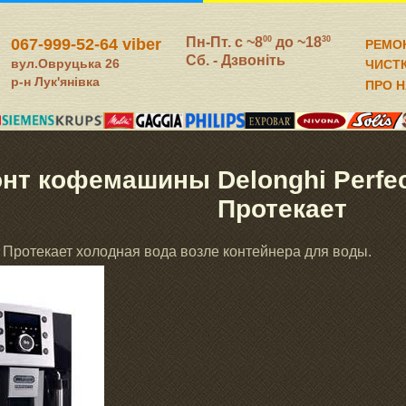
Пн-Пт. c ~8
до ~18
00
30
067-999-52-64 viber
РЕМО
Сб. - Дзвоніть
вул.Овруцька 26
ЧИСТ
р-н Лук'янівка
ПРО 
нт кофемашины Delonghi Perfec
Протекает
 Протекает холодная вода возле контейнера для воды.