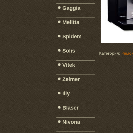
_____________
Gaggia
_____________
Melitta
_____________
Spidem
_____________
Solis
Категория:
Ремон
_____________
Vitek
_____________
Zelmer
_____________
Illy
_____________
Blaser
_____________
Nivona
_____________