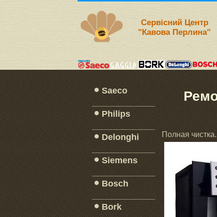
Сервісний Центр
"Кавова Перлина"
Saeco
Ремо
_____________
Philips
_____________
Полная чистка.
Delonghi
_____________
Siemens
_____________
Bosch
_____________
Bork