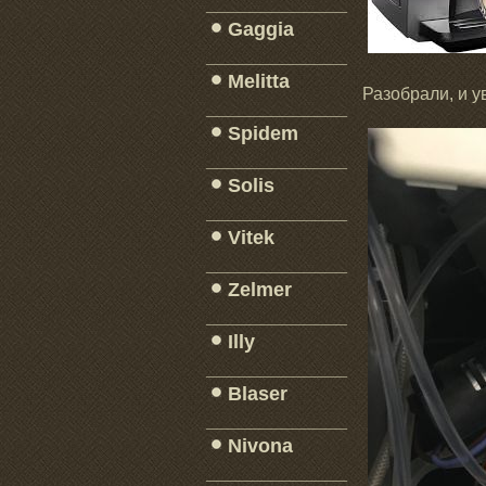
_____________
Gaggia
_____________
Melitta
Разобрали, и у
_____________
Spidem
_____________
Solis
_____________
Vitek
_____________
Zelmer
_____________
Illy
_____________
Blaser
_____________
Nivona
_____________