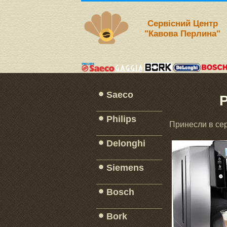
Сервісний Центр
"Кавова Перлина"
Saeco
Р
_____________
Philips
Принесли в сер
_____________
Delonghi
_____________
Siemens
_____________
Bosch
_____________
Bork