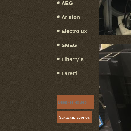
AEG
_____________
Ariston
_____________
Electrolux
_____________
SMEG
_____________
Liberty`s
_____________
Laretti
_____________
Заказать звонок