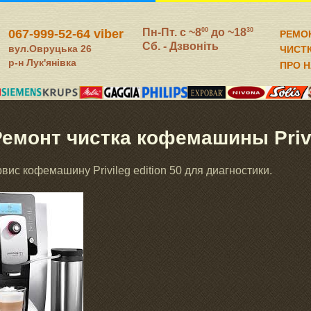
Пн-Пт. c ~8
до ~18
00
30
067-999-52-64 viber
РЕМО
Сб. - Дзвоніть
вул.Овруцька 26
ЧИСТ
р-н Лук'янівка
ПРО 
емонт чистка кофемашины Privil
вис кофемашину Privileg edition 50 для диагностики.