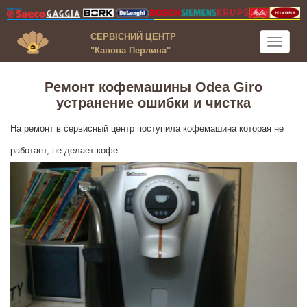
СЕРВІСНИЙ ЦЕНТР
Toggle
"Кавова Перлина"
navigati
Ремонт кофемашины Odea Giro
устранение ошибки и чистка
На ремонт в сервисный центр поступила кофемашина которая не
работает, не делает кофе.