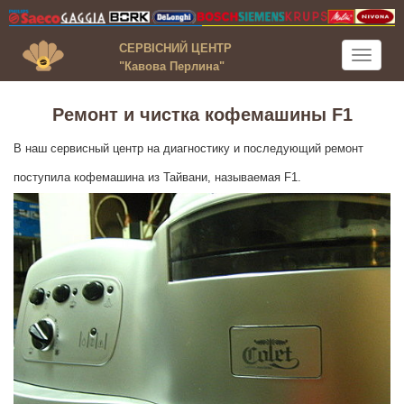
СЕРВІСНИЙ ЦЕНТР
Toggle
"Кавова Перлина"
navigati
Ремонт и чистка кофемашины F1
В наш сервисный центр на диагностику и последующий ремонт
поступила кофемашина из Тайвани, называемая F1.